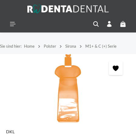
alt springen
Warenko
Sie sind hier:
Home
Polster
Sirona
M1+ & C (+) Serie
Bildergalerie überspringen
DKL