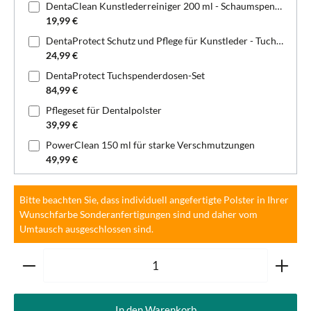
DentaClean Kunstlederreiniger 200 ml - Schaumspenderflasche
19,99 €
DentaProtect Schutz und Pflege für Kunstleder - Tuchspenderdose
24,99 €
DentaProtect Tuchspenderdosen-Set
84,99 €
Pflegeset für Dentalpolster
39,99 €
PowerClean 150 ml für starke Verschmutzungen
49,99 €
Bitte beachten Sie, dass individuell angefertigte Polster in Ihrer
Wunschfarbe Sonderanfertigungen sind und daher vom
Umtausch ausgeschlossen sind.
Produkt Anzahl: Gib den gewünschten Wert ein oder ben
In den Warenkorb