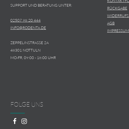
KONTAKTF
SUPPORT UND BERATUNG UNTER:
RÜCKGABE
WIDERRUF
02507 98 20 444
AGB
INFO@RODENTA.DE
IMPRESSUM
ZEPPELINSTRASSE 2A
48301 NOTTULN
MO-FR, 09:00 - 18:00 UHR
FOLGE UNS