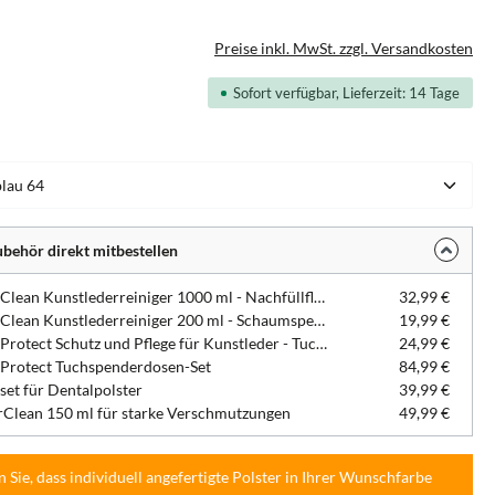
Preise inkl. MwSt. zzgl. Versandkosten
Sofort verfügbar, Lieferzeit: 14 Tage
hlen
behör direkt mitbestellen
DentaClean Kunstlederreiniger 1000 ml - Nachfüllflasche
32,99 €
DentaClean Kunstlederreiniger 200 ml - Schaumspenderflasche
19,99 €
DentaProtect Schutz und Pflege für Kunstleder - Tuchspenderdose
24,99 €
Protect Tuchspenderdosen-Set
84,99 €
set für Dentalpolster
39,99 €
Clean 150 ml für starke Verschmutzungen
49,99 €
n Sie, dass individuell angefertigte Polster in Ihrer Wunschfarbe