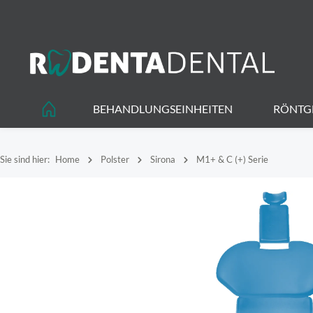
springen
Zur Hauptnavigation springen
BEHANDLUNGSEINHEITEN
RÖNTG
Sie sind hier:
Home
Polster
Sirona
M1+ & C (+) Serie
Bildergalerie überspringen