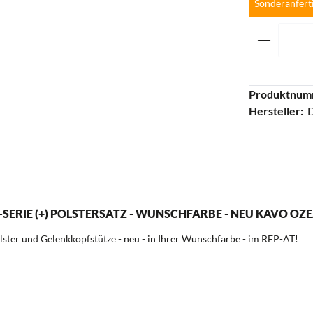
Sonderanfert
Produkt 
Produktnum
Hersteller:
-SERIE (+) POLSTERSATZ - WUNSCHFARBE - NEU KAVO OZ
lster und Gelenkkopfstütze - neu - in Ihrer Wunschfarbe - im REP-AT!