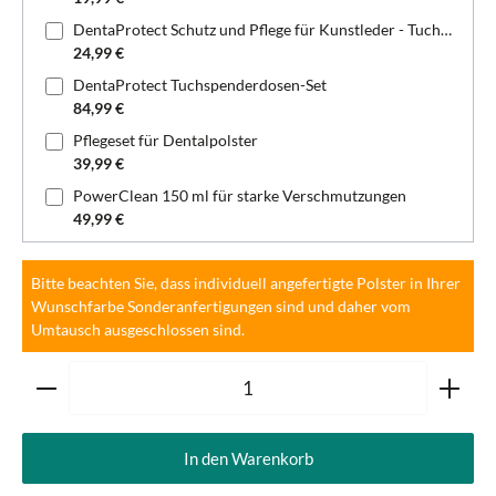
DentaProtect Schutz und Pflege für Kunstleder - Tuchspenderdose
24,99 €
DentaProtect Tuchspenderdosen-Set
84,99 €
Pflegeset für Dentalpolster
39,99 €
PowerClean 150 ml für starke Verschmutzungen
49,99 €
Bitte beachten Sie, dass individuell angefertigte Polster in Ihrer
Wunschfarbe Sonderanfertigungen sind und daher vom
Umtausch ausgeschlossen sind.
Produkt Anzahl: Gib den gewünschten Wert ein oder ben
In den Warenkorb