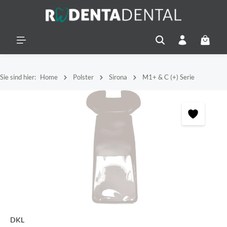
alt springen
Warenko
Sie sind hier:
Home
Polster
Sirona
M1+ & C (+) Serie
Bildergalerie überspringen
DKL