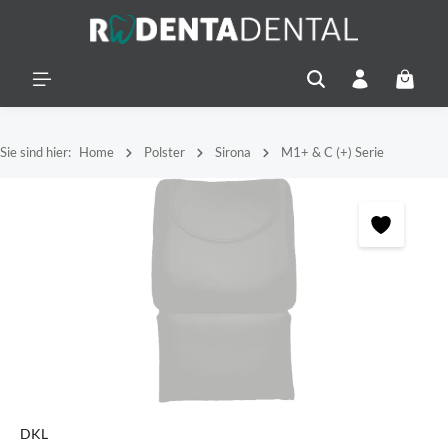
alt springen
Warenko
Sie sind hier:
Home
Polster
Sirona
M1+ & C (+) Serie
Bildergalerie überspringen
DKL