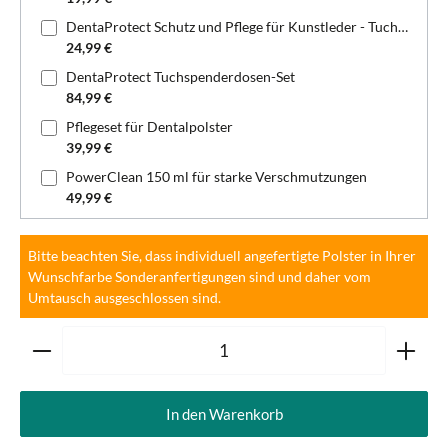
DentaProtect Schutz und Pflege für Kunstleder - Tuchspenderdose
24,99 €
DentaProtect Tuchspenderdosen-Set
84,99 €
Pflegeset für Dentalpolster
39,99 €
PowerClean 150 ml für starke Verschmutzungen
49,99 €
Bitte beachten Sie, dass individuell angefertigte Polster in Ihrer
Wunschfarbe Sonderanfertigungen sind und daher vom
Umtausch ausgeschlossen sind.
Produkt Anzahl: Gib den gewünschten Wert ein oder ben
In den Warenkorb