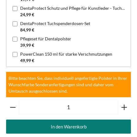
DentaProtect Schutz und Pflege für Kunstleder - Tuchspenderdose
24,99 €
DentaProtect Tuchspenderdosen-Set
84,99 €
Pflegeset für Dentalpolster
39,99 €
PowerClean 150 ml für starke Verschmutzungen
49,99 €
Bitte beachten Sie, dass individuell angefertigte Polster in Ihrer
Wunschfarbe Sonderanfertigungen sind und daher vom
Umtausch ausgeschlossen sind.
Produkt Anzahl: Gib den gewünschten Wert ein oder ben
In den Warenkorb