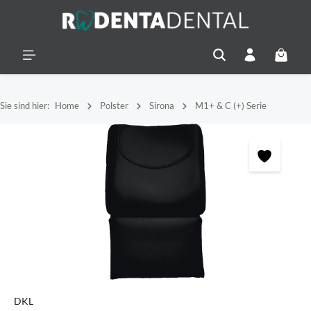
alt springen
Warenko
Sie sind hier:
Home
Polster
Sirona
M1+ & C (+) Serie
Bildergalerie überspringen
DKL