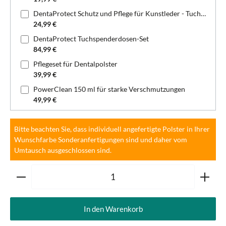
DentaProtect Schutz und Pflege für Kunstleder - Tuchspenderdose
24,99 €
DentaProtect Tuchspenderdosen-Set
84,99 €
Pflegeset für Dentalpolster
39,99 €
PowerClean 150 ml für starke Verschmutzungen
49,99 €
Bitte beachten Sie, dass individuell angefertigte Polster in Ihrer
Wunschfarbe Sonderanfertigungen sind und daher vom
Umtausch ausgeschlossen sind.
Produkt Anzahl: Gib den gewünschten Wert ein oder ben
In den Warenkorb