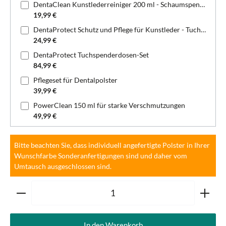
DentaClean Kunstlederreiniger 200 ml - Schaumspenderflasche
19,99 €
DentaProtect Schutz und Pflege für Kunstleder - Tuchspenderdose
24,99 €
DentaProtect Tuchspenderdosen-Set
84,99 €
Pflegeset für Dentalpolster
39,99 €
PowerClean 150 ml für starke Verschmutzungen
49,99 €
Bitte beachten Sie, dass individuell angefertigte Polster in Ihrer
Wunschfarbe Sonderanfertigungen sind und daher vom
Umtausch ausgeschlossen sind.
Produkt Anzahl: Gib den gewünschten Wert ein oder ben
In den Warenkorb