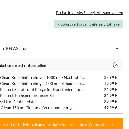
Preise inkl. MwSt. zzgl. Versandkosten
Sofort verfügbar, Lieferzeit: 14 Tage
hlen
behör direkt mitbestellen
DentaClean Kunstlederreiniger 1000 ml - Nachfüllflasche
32,99 €
DentaClean Kunstlederreiniger 200 ml - Schaumspenderflasche
19,99 €
DentaProtect Schutz und Pflege für Kunstleder - Tuchspenderdose
24,99 €
Protect Tuchspenderdosen-Set
84,99 €
set für Dentalpolster
39,99 €
Clean 150 ml für starke Verschmutzungen
49,99 €
n Sie, dass individuell angefertigte Polster in Ihrer Wunschfarbe