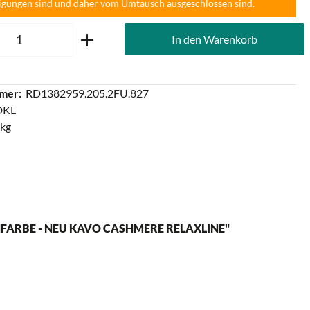
igungen sind und daher vom Umtausch ausgeschlossen sind.
Anzahl: Gib den gewünschten Wert ein oder
In den Warenkorb
mer:
RD1382959.205.2FU.827
DKL
 kg
FARBE - NEU KAVO CASHMERE RELAXLINE"