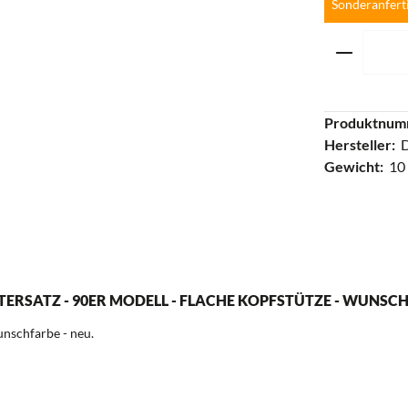
Sonderanfert
Produkt 
Produktnum
Hersteller:
Gewicht:
10
RSATZ - 90ER MODELL - FLACHE KOPFSTÜTZE - WUNSCH
unschfarbe - neu.