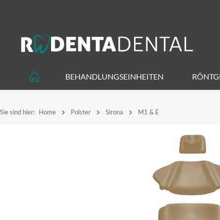
springen
Zur Hauptnavigation springen
BEHANDLUNGSEINHEITEN
RÖNTG
Sie sind hier:
Home
Polster
Sirona
M1 & E
Bildergalerie überspringen