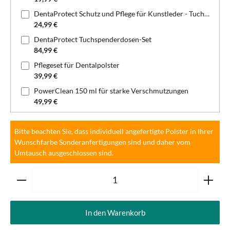
DentaProtect Schutz und Pflege für Kunstleder - Tuchspenderdose
24,99 €
DentaProtect Tuchspenderdosen-Set
84,99 €
Pflegeset für Dentalpolster
39,99 €
PowerClean 150 ml für starke Verschmutzungen
49,99 €
Bitte beachten Sie, dass individuell angefertigte Polster in Ihrer
Wunschfarbe Sonderanfertigungen sind und daher vom
Umtausch ausgeschlossen sind.
Produkt Anzahl: Gib den gewünschten Wert ein oder ben
In den Warenkorb