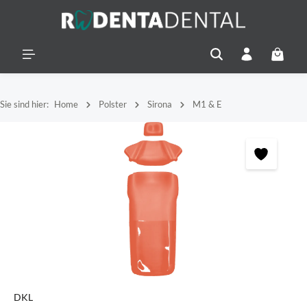
alt springen
Warenko
Sie sind hier:
Home
Polster
Sirona
M1 & E
Bildergalerie überspringen
DKL