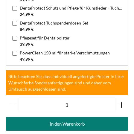
DentaProtect Schutz und Pflege für Kunstleder - Tuchspenderdose
24,99 €
DentaProtect Tuchspenderdosen-Set
84,99 €
Pflegeset für Dentalpolster
39,99 €
PowerClean 150 ml für starke Verschmutzungen
49,99 €
Bitte beachten Sie, dass individuell angefertigte Polster in Ihrer
Wunschfarbe Sonderanfertigungen sind und daher vom
Umtausch ausgeschlossen sind.
Produkt Anzahl: Gib den gewünschten Wert ein oder ben
In den Warenkorb