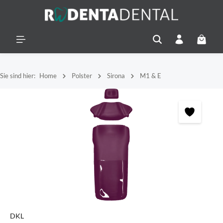
alt springen
Warenko
Sie sind hier:
Home
Polster
Sirona
M1 & E
Bildergalerie überspringen
DKL