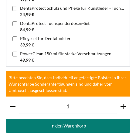
DentaProtect Schutz und Pflege für Kunstleder - Tuchspenderdose
24,99 €
DentaProtect Tuchspenderdosen-Set
84,99 €
Pflegeset für Dentalpolster
39,99 €
PowerClean 150 ml für starke Verschmutzungen
49,99 €
Bitte beachten Sie, dass individuell angefertigte Polster in Ihrer
Wunschfarbe Sonderanfertigungen sind und daher vom
Umtausch ausgeschlossen sind.
Produkt Anzahl: Gib den gewünschten Wert ein oder ben
In den Warenkorb