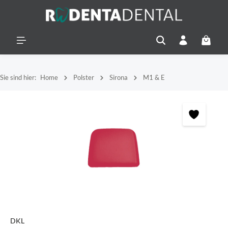
alt springen
Warenko
Sie sind hier:
Home
Polster
Sirona
M1 & E
Bildergalerie überspringen
DKL