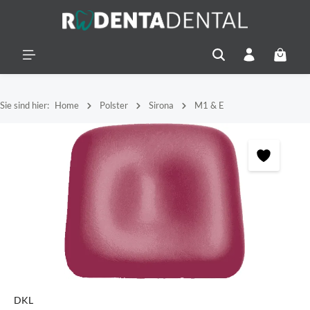
alt springen
Warenko
Sie sind hier:
Home
Polster
Sirona
M1 & E
Bildergalerie überspringen
DKL