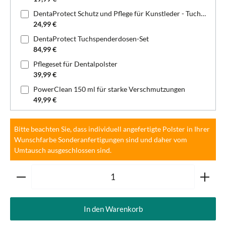
DentaProtect Schutz und Pflege für Kunstleder - Tuchspenderdose
24,99 €
DentaProtect Tuchspenderdosen-Set
84,99 €
Pflegeset für Dentalpolster
39,99 €
PowerClean 150 ml für starke Verschmutzungen
49,99 €
Bitte beachten Sie, dass individuell angefertigte Polster in Ihrer
Wunschfarbe Sonderanfertigungen sind und daher vom
Umtausch ausgeschlossen sind.
Produkt Anzahl: Gib den gewünschten Wert ein oder ben
In den Warenkorb