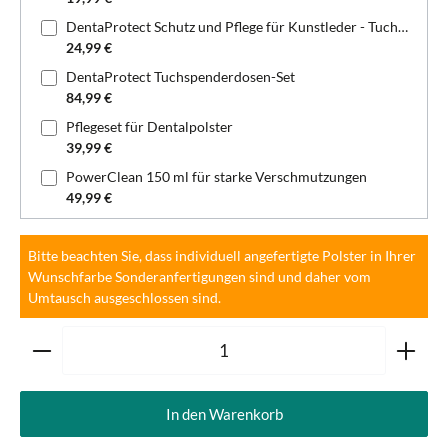
DentaProtect Schutz und Pflege für Kunstleder - Tuchspenderdose
24,99 €
DentaProtect Tuchspenderdosen-Set
84,99 €
Pflegeset für Dentalpolster
39,99 €
PowerClean 150 ml für starke Verschmutzungen
49,99 €
Bitte beachten Sie, dass individuell angefertigte Polster in Ihrer
Wunschfarbe Sonderanfertigungen sind und daher vom
Umtausch ausgeschlossen sind.
Produkt Anzahl: Gib den gewünschten Wert ein oder ben
In den Warenkorb