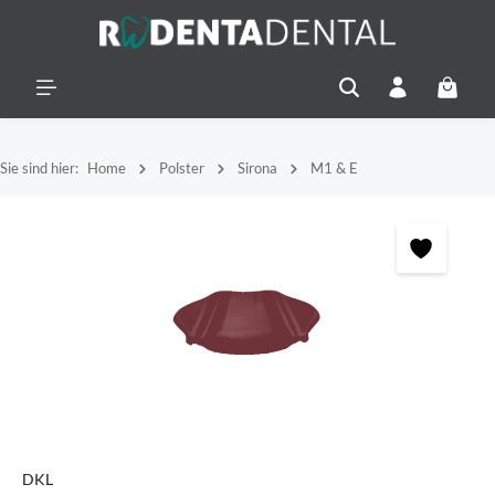
alt springen
Warenko
Sie sind hier:
Home
Polster
Sirona
M1 & E
Bildergalerie überspringen
DKL