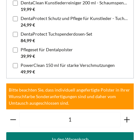
DentaClean Kunstlederreiniger 200 ml - Schaumspenderflasche
19,99 €
DentaProtect Schutz und Pflege für Kunstleder - Tuchspenderdose
24,99 €
DentaProtect Tuchspenderdosen-Set
84,99 €
Pflegeset für Dentalpolster
39,99 €
PowerClean 150 ml für starke Verschmutzungen
49,99 €
Bitte beachten Sie, dass individuell angefertigte Polster in Ihrer
Wunschfarbe Sonderanfertigungen sind und daher vom
Umtausch ausgeschlossen sind.
Produkt Anzahl: Gib den gewünschten Wert ein oder ben
In den Warenkorb