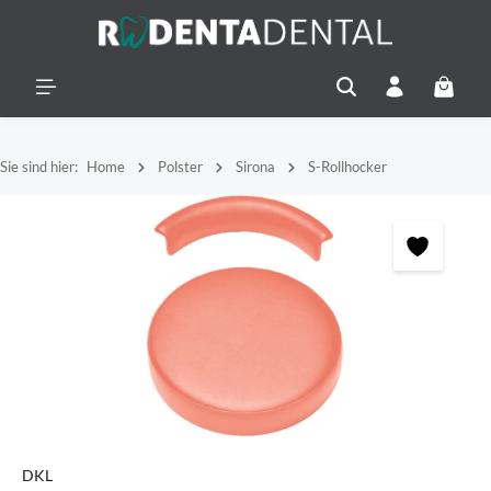
alt springen
Warenko
Sie sind hier:
Home
Polster
Sirona
S-Rollhocker
Bildergalerie überspringen
DKL