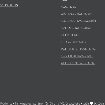
SBELEHRUNG
AQUA DEST
DIGITALES RÖNTGEN
FOLIENSCHWEISSGERÄT
HANDSCHUH GUIDE
HELIX TESTS
LED VS HALOGEN
POLSTER BEHANDLUNG
SCALER ULTRASCHALL
ULTRADENT WARTUNG
Rodenta - Ihr Ansprechpartner für Sirona M1 Ersatzteile - with
by
Zeni