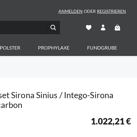
ANMELDEN
ODER
REGISTRIEREN
Warenkorb 
POLSTER
PROPHYLAXE
FUNDGRUBE
set Sirona Sinius / Intego-Sirona
carbon
1.022,21 €