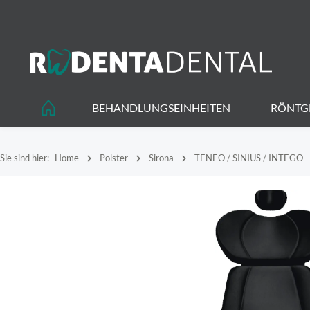
springen
Zur Hauptnavigation springen
BEHANDLUNGSEINHEITEN
RÖNTG
Sie sind hier:
Home
Polster
Sirona
TENEO / SINIUS / INTEGO
Bildergalerie überspringen