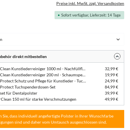
Preise inkl. MwSt. zzgl. Versandkosten
Sofort verfügbar, Lieferzeit: 14 Tage
hlen
behör direkt mitbestellen
DentaClean Kunstlederreiniger 1000 ml - Nachfüllflasche
32,99 €
DentaClean Kunstlederreiniger 200 ml - Schaumspenderflasche
19,99 €
DentaProtect Schutz und Pflege für Kunstleder - Tuchspenderdose
24,99 €
Protect Tuchspenderdosen-Set
84,99 €
set für Dentalpolster
39,99 €
Clean 150 ml für starke Verschmutzungen
49,99 €
n Sie, dass individuell angefertigte Polster in Ihrer Wunschfarbe
igungen sind und daher vom Umtausch ausgeschlossen sind.