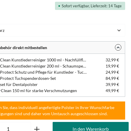
Sofort verfügbar, Lieferzeit: 14 Tage
hlen
behör direkt mitbestellen
DentaClean Kunstlederreiniger 1000 ml - Nachfüllflasche
32,99 €
DentaClean Kunstlederreiniger 200 ml - Schaumspenderflasche
19,99 €
DentaProtect Schutz und Pflege für Kunstleder - Tuchspenderdose
24,99 €
Protect Tuchspenderdosen-Set
84,99 €
set für Dentalpolster
39,99 €
Clean 150 ml für starke Verschmutzungen
49,99 €
n Sie, dass individuell angefertigte Polster in Ihrer Wunschfarbe
igungen sind und daher vom Umtausch ausgeschlossen sind.
Anzahl: Gib den gewünschten Wert ein oder
In den Warenkorb