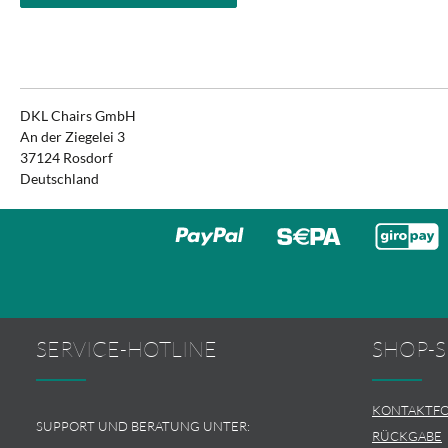
DKL Chairs GmbH
An der Ziegelei 3
37124 Rosdorf
Deutschland
SERVICE-HOTLINE
SHOP-S
KONTAKTF
SUPPORT UND BERATUNG UNTER:
RÜCKGABE