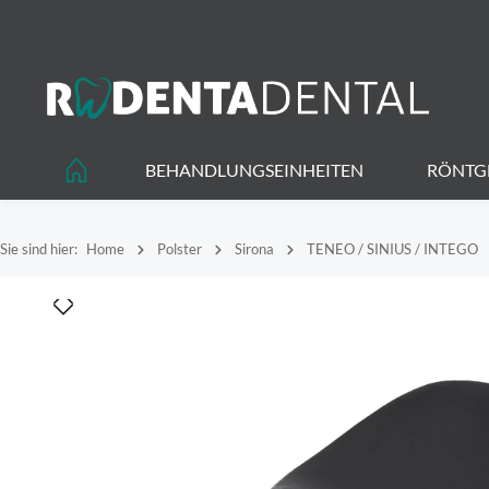
springen
Zur Hauptnavigation springen
BEHANDLUNGSEINHEITEN
RÖNTG
Sie sind hier:
Home
Polster
Sirona
TENEO / SINIUS / INTEGO
Bildergalerie überspringen