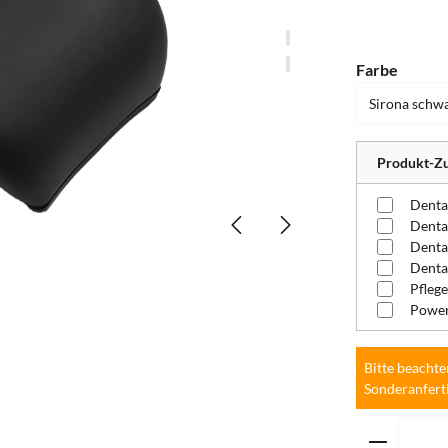
auswä
Farbe
Produkt-Zu
Denta
Pflege
Power
Bitte beachte
Sonderanfert
Produkt 