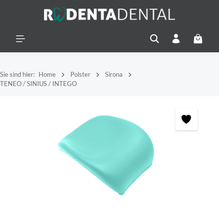
alt springen
Warenko
Sie sind hier:
Home
Polster
Sirona
TENEO / SINIUS / INTEGO
Bildergalerie überspringen