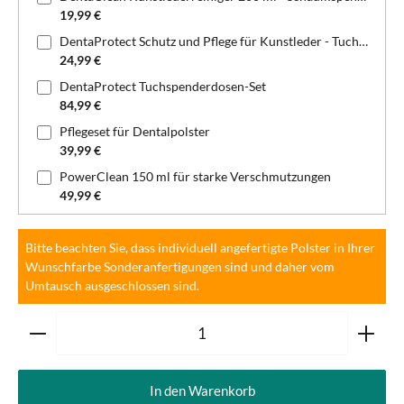
19,99 €
DentaProtect Schutz und Pflege für Kunstleder - Tuchspenderdose
24,99 €
DentaProtect Tuchspenderdosen-Set
84,99 €
Pflegeset für Dentalpolster
39,99 €
PowerClean 150 ml für starke Verschmutzungen
49,99 €
Bitte beachten Sie, dass individuell angefertigte Polster in Ihrer
Wunschfarbe Sonderanfertigungen sind und daher vom
Umtausch ausgeschlossen sind.
Produkt Anzahl: Gib den gewünschten Wert ein oder ben
In den Warenkorb