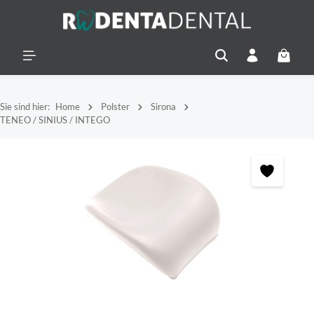
alt springen
Warenko
Sie sind hier:
Home
Polster
Sirona
TENEO / SINIUS / INTEGO
Bildergalerie überspringen