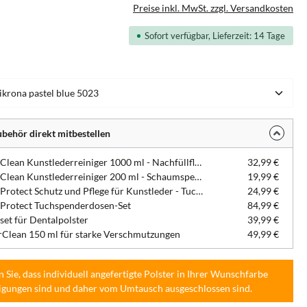
Preise inkl. MwSt. zzgl. Versandkosten
Sofort verfügbar, Lieferzeit: 14 Tage
hlen
behör direkt mitbestellen
DentaClean Kunstlederreiniger 1000 ml - Nachfüllflasche
32,99 €
DentaClean Kunstlederreiniger 200 ml - Schaumspenderflasche
19,99 €
DentaProtect Schutz und Pflege für Kunstleder - Tuchspenderdose
24,99 €
Protect Tuchspenderdosen-Set
84,99 €
set für Dentalpolster
39,99 €
Clean 150 ml für starke Verschmutzungen
49,99 €
n Sie, dass individuell angefertigte Polster in Ihrer Wunschfarbe
igungen sind und daher vom Umtausch ausgeschlossen sind.