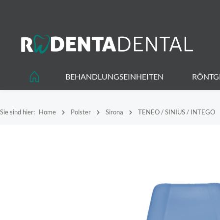
springen
Zur Hauptnavigation springen
BEHANDLUNGSEINHEITEN
RÖNTG
Sie sind hier:
Home
Polster
Sirona
TENEO / SINIUS / INTEGO
Bildergalerie überspringen