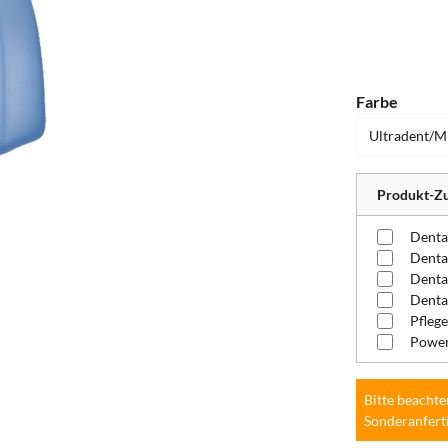
auswä
Farbe
Produkt-Zu
Denta
Pflege
Power
Bitte beachte
Sonderanfert