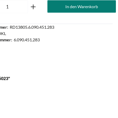
Anzahl: Gib den gewünschten Wert ein oder
In den Warenkorb
mer:
RD13805.6.090.451.283
DKL
ummer:
6.090.451.283
5023"