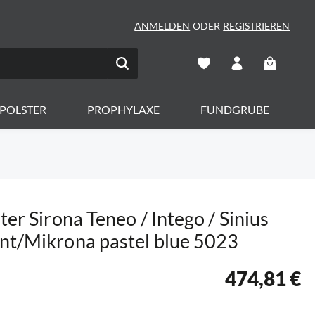
ANMELDEN
ODER
REGISTRIEREN
Warenkorb 
POLSTER
PROPHYLAXE
FUNDGRUBE
ter Sirona Teneo / Intego / Sinius
nt/Mikrona pastel blue 5023
474,81 €