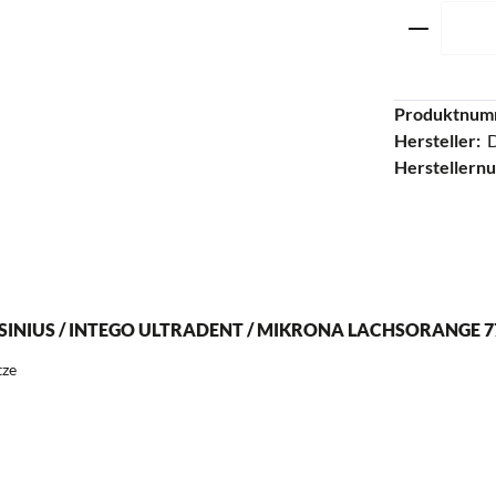
Produkt 
Produktnum
Hersteller:
Herstellern
NIUS / INTEGO ULTRADENT / MIKRONA LACHSORANGE 7
tze