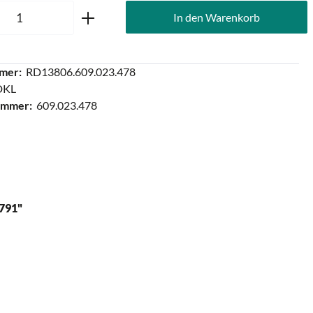
Anzahl: Gib den gewünschten Wert ein oder
In den Warenkorb
mer:
RD13806.609.023.478
DKL
ummer:
609.023.478
791"