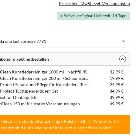
Preise inkl. MwSt. zzgl. Versandkosten
Sofort verfügbar, Lieferzeit: 14 Tage
hlen
behör direkt mitbestellen
DentaClean Kunstlederreiniger 1000 ml - Nachfüllflasche
32,99 €
DentaClean Kunstlederreiniger 200 ml - Schaumspenderflasche
19,99 €
DentaProtect Schutz und Pflege für Kunstleder - Tuchspenderdose
24,99 €
Protect Tuchspenderdosen-Set
84,99 €
set für Dentalpolster
39,99 €
Clean 150 ml für starke Verschmutzungen
49,99 €
n Sie, dass individuell angefertigte Polster in Ihrer Wunschfarbe
igungen sind und daher vom Umtausch ausgeschlossen sind.