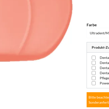
auswä
Farbe
Produkt-Zu
Denta
Pflege
Power
Bitte beachte
Sonderanfert