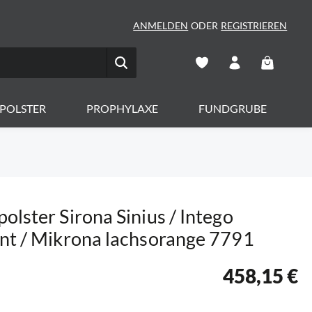
ANMELDEN
ODER
REGISTRIEREN
Warenkorb 
POLSTER
PROPHYLAXE
FUNDGRUBE
olster Sirona Sinius / Intego
nt / Mikrona lachsorange 7791
458,15 €