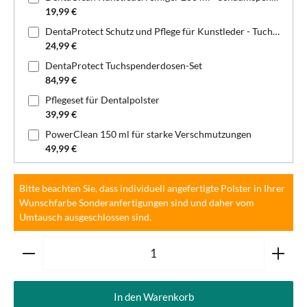
19,99 €
DentaProtect Schutz und Pflege für Kunstleder - Tuchspenderdose
24,99 €
DentaProtect Tuchspenderdosen-Set
84,99 €
Pflegeset für Dentalpolster
39,99 €
PowerClean 150 ml für starke Verschmutzungen
49,99 €
Bitte beachten Sie, dass individuell angefertigte Polster in Ihrer
Wunschfarbe Sonderanfertigungen sind und daher vom
Umtausch ausgeschlossen sind.
Produkt Anzahl: Gib den gewünschten Wert ein oder ben
In den Warenkorb