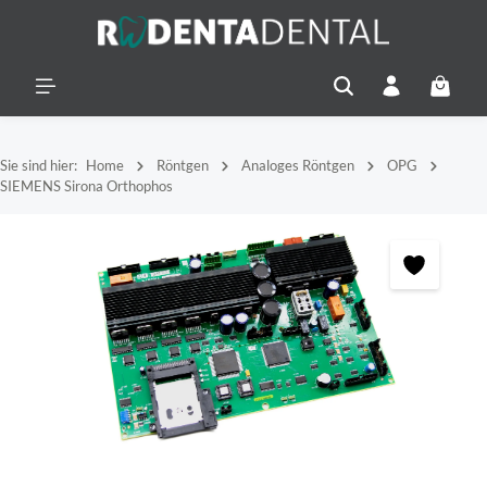
alt springen
Warenko
Sie sind hier:
Home
Röntgen
Analoges Röntgen
OPG
SIEMENS Sirona Orthophos
Bildergalerie überspringen