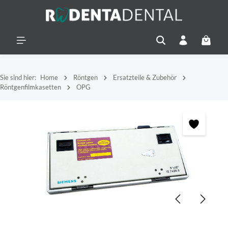
alt springen
Warenko
Sie sind hier:
Home
Röntgen
Ersatzteile & Zubehör
Röntgenfilmkasetten
OPG
Bildergalerie überspringen