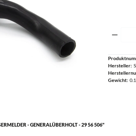
Produkt 
Produktnum
Hersteller:
S
Herstellern
Gewicht:
0.1
MELDER - GENERALÜBERHOLT - 29 56 506"