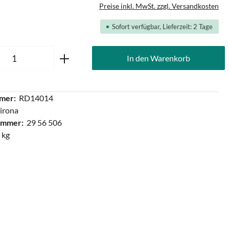
Preise inkl. MwSt. zzgl. Versandkosten
Sofort verfügbar, Lieferzeit: 2 Tage
Anzahl: Gib den gewünschten Wert ein oder
In den Warenkorb
mer:
RD14014
irona
ummer:
29 56 506
 kg