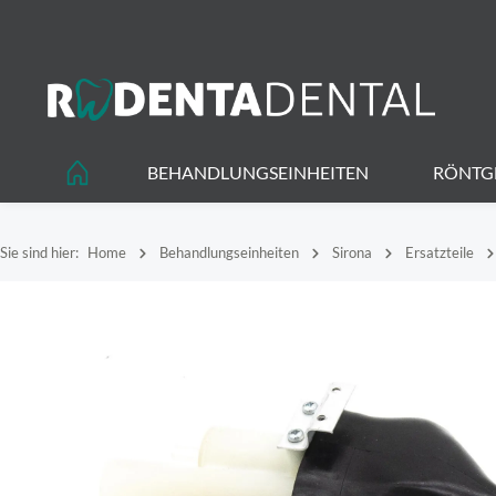
springen
Zur Hauptnavigation springen
BEHANDLUNGSEINHEITEN
RÖNTG
Sie sind hier:
Home
Behandlungseinheiten
Sirona
Ersatzteile
Bildergalerie überspringen