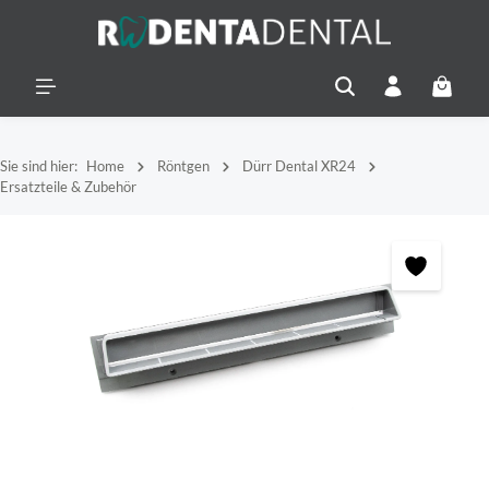
alt springen
Warenko
Sie sind hier:
Home
Röntgen
Dürr Dental XR24
Ersatzteile & Zubehör
Bildergalerie überspringen