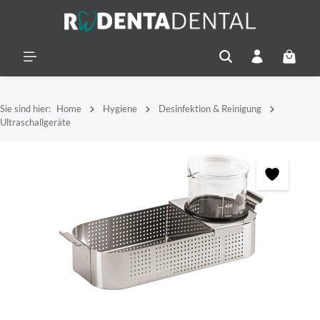
alt springen
Warenko
Sie sind hier:
Home
Hygiene
Desinfektion & Reinigung
Ultraschallgeräte
Bildergalerie überspringen