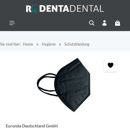
alt springen
Warenko
Sie sind hier:
Home
Hygiene
Schutzkleidung
Bildergalerie überspringen
Euronda Deutschland GmbH