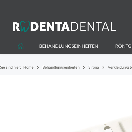
springen
Zur Hauptnavigation springen
BEHANDLUNGSEINHEITEN
RÖNTG
Sie sind hier:
Home
Behandlungseinheiten
Sirona
Verkleidungste
Bildergalerie überspringen