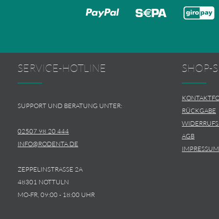
SERVICE-HOTLINE
SHOP-S
KONTAKTF
SUPPORT UND BERATUNG UNTER:
RÜCKGABE
WIDERRUF
02507 98 20 444
AGB
INFO@RODENTA.DE
IMPRESSUM
ZEPPELINSTRASSE 2A
48301 NOTTULN
MO-FR, 09:00 - 18:00 UHR