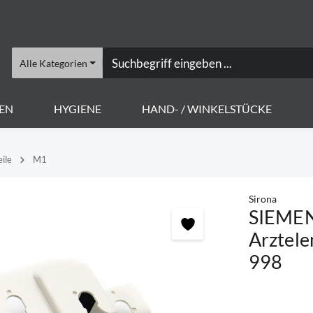
Alle Kategorien
EN
HYGIENE
HAND- / WINKELSTÜCKE
ile
M1
Sirona
SIEMEN
Arztele
998