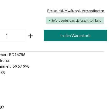
Preise inkl. MwSt. zzgl. Versandkosten
Sofort verfügbar, Lieferzeit: 14 Tage
Anzahl: Gib den gewünschten Wert ein oder
In den Warenkorb
mer:
RD16756
irona
ummer:
59 57 998
 kg
8"