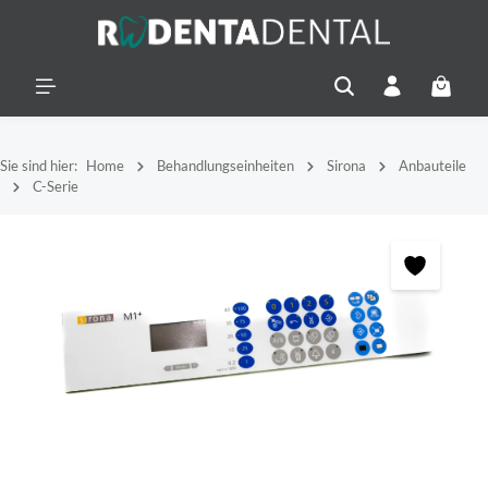
alt springen
Warenko
Sie sind hier:
Home
Behandlungseinheiten
Sirona
Anbauteile
C-Serie
Bildergalerie überspringen