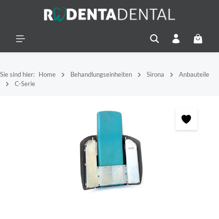
alt springen
Warenko
Sie sind hier:
Home
Behandlungseinheiten
Sirona
Anbauteile
C-Serie
Bildergalerie überspringen