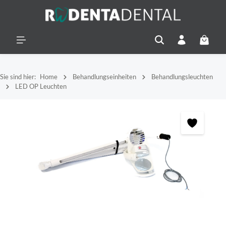
alt springen
Warenko
Sie sind hier:
Home
Behandlungseinheiten
Behandlungsleuchten
LED OP Leuchten
Bildergalerie überspringen