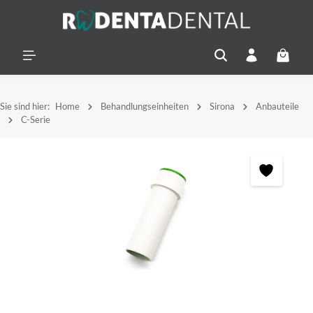
alt springen
Warenko
Sie sind hier:
Home
Behandlungseinheiten
Sirona
Anbauteile
C-Serie
Bildergalerie überspringen