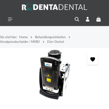
alt springen
Warenko
Sie sind hier:
Home
Behandlungseinheiten
Amalgamabscheider / MSBV
Dürr Dental
Bildergalerie überspringen