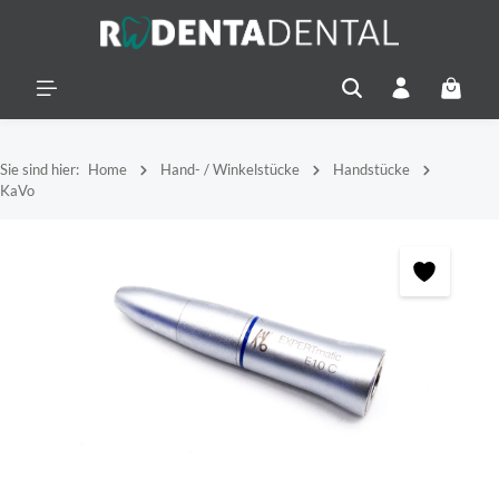
alt springen
Warenko
Sie sind hier:
Home
Hand- / Winkelstücke
Handstücke
KaVo
Bildergalerie überspringen