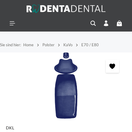
alt springen
Warenko
Sie sind hier:
Home
Polster
KaVo
E70 / E80
Bildergalerie überspringen
DKL