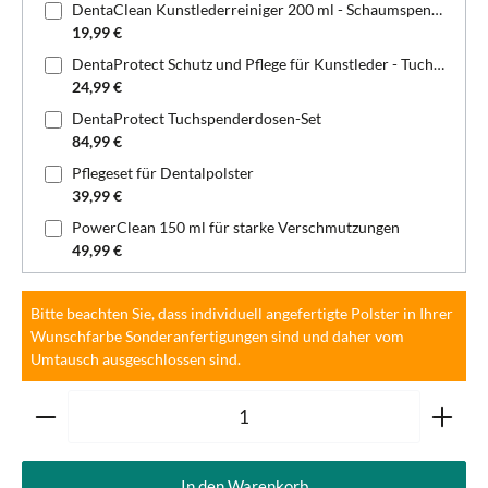
DentaClean Kunstlederreiniger 200 ml - Schaumspenderflasche
19,99 €
DentaProtect Schutz und Pflege für Kunstleder - Tuchspenderdose
24,99 €
DentaProtect Tuchspenderdosen-Set
84,99 €
Pflegeset für Dentalpolster
39,99 €
PowerClean 150 ml für starke Verschmutzungen
49,99 €
Bitte beachten Sie, dass individuell angefertigte Polster in Ihrer
Wunschfarbe Sonderanfertigungen sind und daher vom
Umtausch ausgeschlossen sind.
Produkt Anzahl: Gib den gewünschten Wert ein oder ben
In den Warenkorb