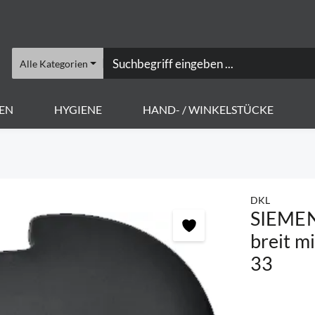
Alle Kategorien
EN
HYGIENE
HAND- / WINKELSTÜCKE
DKL
SIEMENS
breit m
33