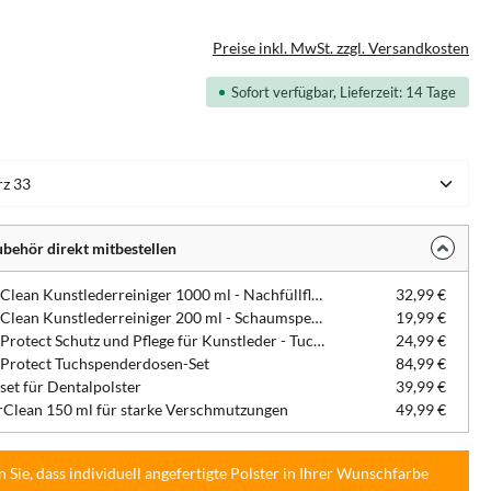
Preise inkl. MwSt. zzgl. Versandkosten
Sofort verfügbar, Lieferzeit: 14 Tage
hlen
behör direkt mitbestellen
DentaClean Kunstlederreiniger 1000 ml - Nachfüllflasche
32,99 €
DentaClean Kunstlederreiniger 200 ml - Schaumspenderflasche
19,99 €
DentaProtect Schutz und Pflege für Kunstleder - Tuchspenderdose
24,99 €
Protect Tuchspenderdosen-Set
84,99 €
set für Dentalpolster
39,99 €
Clean 150 ml für starke Verschmutzungen
49,99 €
n Sie, dass individuell angefertigte Polster in Ihrer Wunschfarbe