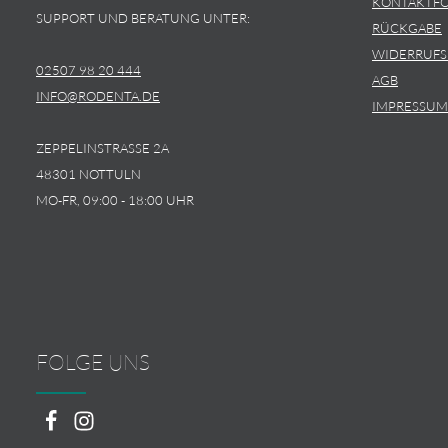
KONTAKTF
SUPPORT UND BERATUNG UNTER:
RÜCKGABE
WIDERRUF
02507 98 20 444
AGB
INFO@RODENTA.DE
IMPRESSUM
ZEPPELINSTRASSE 2A
48301 NOTTULN
MO-FR, 09:00 - 18:00 UHR
FOLGE UNS