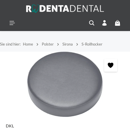
alt springen
Warenko
Sie sind hier:
Home
Polster
Sirona
S-Rollhocker
Bildergalerie überspringen
DKL