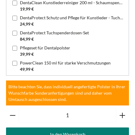
DentaClean Kunstlederreiniger 200 ml - Schaumspenderflasche
19,99 €
DentaProtect Schutz und Pflege für Kunstleder - Tuchspenderdose
24,99 €
DentaProtect Tuchspenderdosen-Set
84,99 €
Pflegeset für Dentalpolster
39,99 €
PowerClean 150 ml für starke Verschmutzungen
49,99 €
Bitte beachten Sie, dass individuell angefertigte Polster in Ihrer
Wunschfarbe Sonderanfertigungen sind und daher vom
Umtausch ausgeschlossen sind.
Produkt Anzahl: Gib den gewünschten Wert ein oder ben
In den Warenkorb