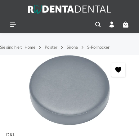
alt springen
Warenko
Sie sind hier:
Home
Polster
Sirona
S-Rollhocker
Bildergalerie überspringen
DKL