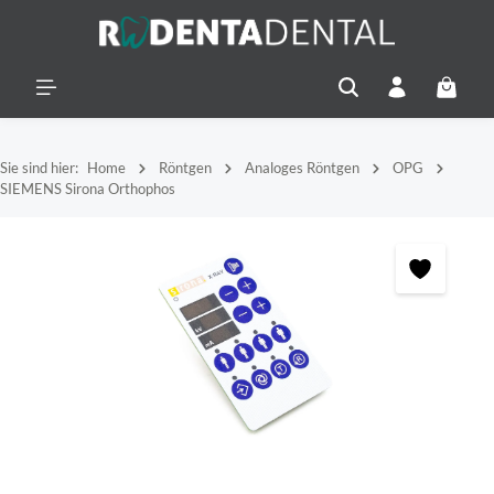
alt springen
Warenko
Sie sind hier:
Home
Röntgen
Analoges Röntgen
OPG
SIEMENS Sirona Orthophos
Bildergalerie überspringen